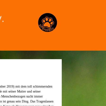
Spenden
ember 2019) mit dem toll schimmernden
e mit seiner Mutter und seiner
ers Menschenbezogen sucht immer
n ist genau sein Ding. Das Tragenlassen