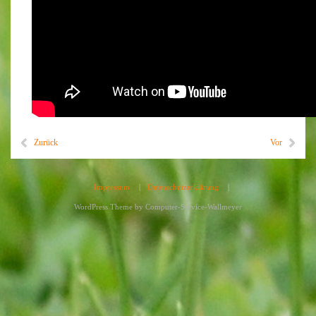
Zurück
Vor
Impressum
|
Datenschutzerklärung
|
WordPress Theme by
Computer-Service-Wallmeyer