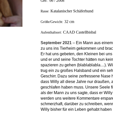
6
/ 20
08
Geb.: 0
Katalanischer Schäferhund
Rasse:
32
cm
Größe/Gewicht:
CAAD Castellbisbal
Aufenthaltsort:
September 2021
– Ein Mann aus einem 
zu uns ins Tierheim gekommen und brach
Er hat uns gebeten, den Kleinen bei uns
und er und seine Tochter hätten nun kein
spazieren zu gehen (blablablabla…). Will
trug ein zu großes Halsband und ein seh
Geschirr. Dazu seine zerfressene Nase 
dass Willy all diese Jahre nur draußen
geschlafen haben muss. Unsere Seele fie
als der Mann zu uns sagte, dass er Willy 
werden uns weitere Kommentare ersparen
schmerzhaft, darüber zu schreiben, wen
Willy bisher für ein Leben gehabt habe