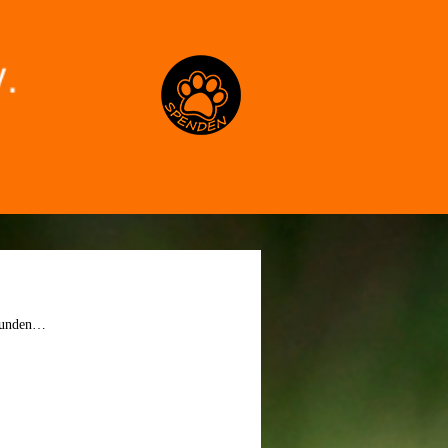
Spenden
efunden…