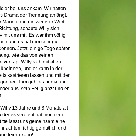
ls er bei uns ankam. Wir hatten
s Drama der Trennung anfängt,
r Mann ohne ein weiterer Wort
Richtung, schaute Willy sich
 mit uns mit. Es war ihm völlig
nen und es hat ihm sehr gut
können. Jetzt, einige Tage später
dnung, wie das von seinen
verträgt Willy sich mit allen
ündinnen, und er kann in der
ts kastrieren lassen und mit der
gonnen. Ihm geht es prima und
der aus, sein Fell glänzt und er
n.
illy 13 Jahre und 3 Monate alt
a der es verdient hat, noch ein
itte lasst uns gemeinsam eine
ihnachten richtig gemütlich und
age feiern kann!