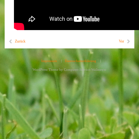
Zurück
Vor
Impressum
|
Datenschutzerklärung
|
WordPress Theme by
Computer-Service-Wallmeyer