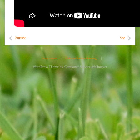
Zurück
Vor
Impressum
|
Datenschutzerklärung
|
WordPress Theme by
Computer-Service-Wallmeyer