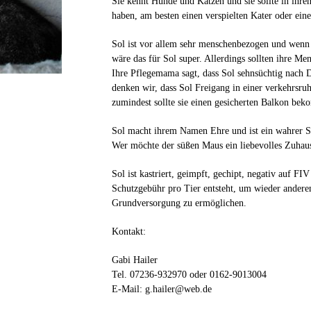
Sie kennt Hunde und Katzen und sie sollte in ihr
haben, am besten einen verspielten Kater oder eine
Sol ist vor allem sehr menschenbezogen und wenn i
wäre das für Sol super. Allerdings sollten ihre Me
Ihre Pflegemama sagt, dass Sol sehnsüchtig nach 
denken wir, dass Sol Freigang in einer verkehrsru
zumindest sollte sie einen gesicherten Balkon be
Sol macht ihrem Namen Ehre und ist ein wahrer S
Wer möchte der süßen Maus ein liebevolles Zuhau
Sol ist kastriert, geimpft, gechipt, negativ auf FI
Schutzgebühr pro Tier entsteht, um wieder andere
Grundversorgung zu ermöglichen.
Kontakt:
Gabi Hailer
Tel. 07236-932970 oder 0162-9013004
E-Mail: g.hailer@web.de