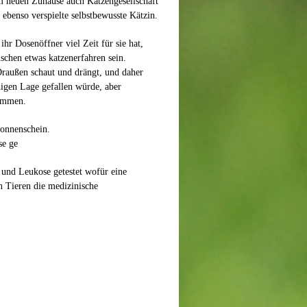
em neuen Zuhause auch Katzengesellschaft
 ebenso verspielte selbstbewusste Kätzin.
hr Dosenöffner viel Zeit für sie hat,
nschen etwas katzenerfahren sein.
Draußen schaut und drängt, und daher
higen Lage gefallen würde, aber
kommen.
onnenschein.
se ge
V und Leukose getestet wofür eine
n Tieren die medizinische