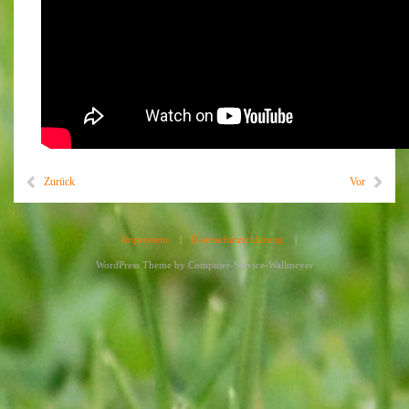
Zurück
Vor
Impressum
|
Datenschutzerklärung
|
WordPress Theme by
Computer-Service-Wallmeyer