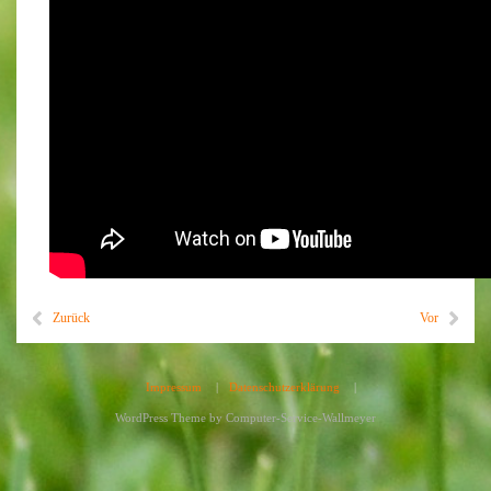
Zurück
Vor
Impressum
|
Datenschutzerklärung
|
WordPress Theme by
Computer-Service-Wallmeyer