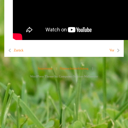
Zurück
Vor
Impressum
|
Datenschutzerklärung
|
WordPress Theme by
Computer-Service-Wallmeyer