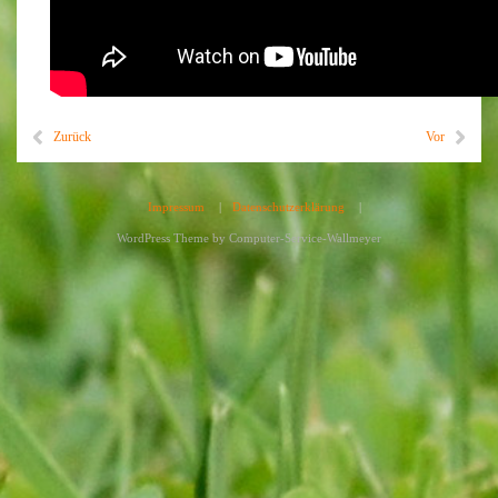
Zurück
Vor
Impressum
|
Datenschutzerklärung
|
WordPress Theme by
Computer-Service-Wallmeyer