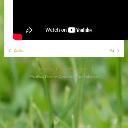
Zurück
Vor
Impressum
|
Datenschutzerklärung
|
WordPress Theme by
Computer-Service-Wallmeyer