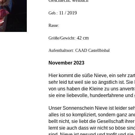
Geschlecht: weiblich
11
/ 20
19
Geb.:
Rasse:
42 cm
Größe/Gewicht:
Aufenthaltsort: CAAD Castellbisbal
November 2023
Hier kommt die sü
ß
e Nieve, ein sehr z
sehr leid tut weil sie so ängstlich ist. S
von uns haben die Kleine zu uns anvertr
sie eine liebevolle, hundeerfahrene und 
Unser Sonnenschein Nieve ist leider sehr
alles ist so kompliziert, sondern ganz and
bellt nicht, sie liebt die Gesellschaft i
lernt sie auch dass wir nicht so böse si
sind. Nieve ist gesund und topfit und sie