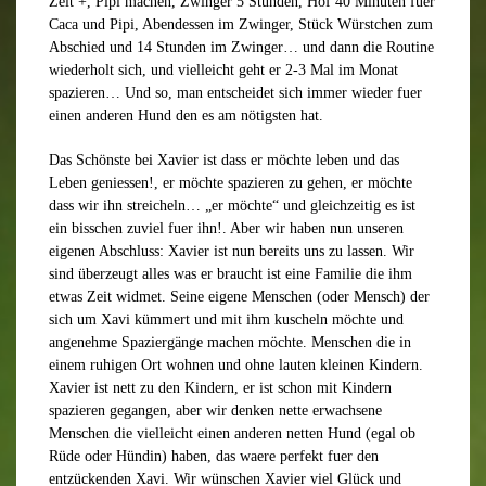
Zeit +, Pipi machen, Zwinger 5 Stunden, Hof 40 Minuten fuer
Caca und Pipi, Abendessen im Zwinger, Stück Würstchen zum
Abschied und 14 Stunden im Zwinger… und dann die Routine
wiederholt sich, und vielleicht geht er 2-3 Mal im Monat
spazieren… Und so, man entscheidet sich immer wieder fuer
einen anderen Hund den es am nötigsten hat.
Das Schönste bei Xavier ist dass er möchte leben und das
Leben geniessen!, er möchte spazieren zu gehen, er möchte
dass wir ihn streicheln… „er möchte“ und gleichzeitig es ist
ein bisschen zuviel fuer ihn!. Aber wir haben nun unseren
eigenen Abschluss: Xavier ist nun bereits uns zu lassen. Wir
sind überzeugt alles was er braucht ist eine Familie die ihm
etwas Zeit widmet. Seine eigene Menschen (oder Mensch) der
sich um Xavi kümmert und mit ihm kuscheln möchte und
angenehme Spaziergänge machen möchte. Menschen die in
einem ruhigen Ort wohnen und ohne lauten kleinen Kindern.
Xavier ist nett zu den Kindern, er ist schon mit Kindern
spazieren gegangen, aber wir denken nette erwachsene
Menschen die vielleicht einen anderen netten Hund (egal ob
Rüde oder Hündin) haben, das waere perfekt fuer den
entzückenden Xavi. Wir wünschen Xavier viel Glück und