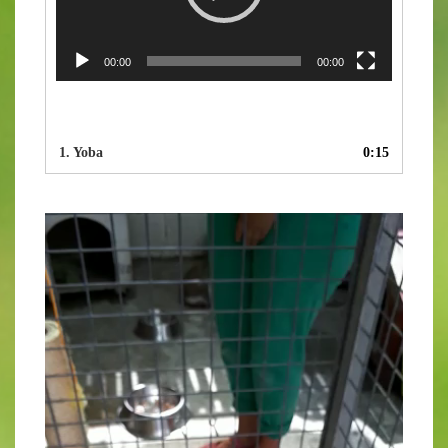
00:00
00:00
1.
Yoba
0:15
Video-
Player