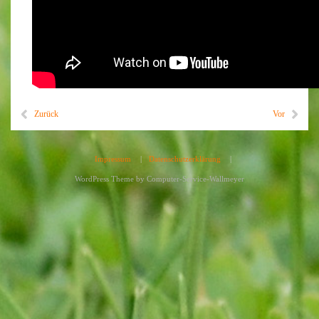
Zurück
Vor
Impressum
|
Datenschutzerklärung
|
WordPress Theme by
Computer-Service-Wallmeyer