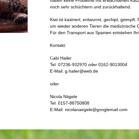
haben keine Probleme mit erwachsenen Katz
noch sehr schüchtern und zurückhaltend.
Kiwi ist kastriert, entwurmt, gechipt, geimpft.
um wieder anderen Tieren die medizinische 
Für den Transport aus Spanien entstehen Ih
Kontakt:
abi Hailer
G
Tel. 07236-932970 oder 0162-9013004
E-M
ail: g.hailer@web.de
oder
Nicola Nägele
Tel. 0157-88750808
E-Mail: nicolanaegele@googlemail.com