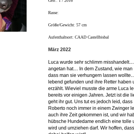
Geb.: 1 / 20
16
Rasse:
Größe/Gewicht:
57 cm
Aufenthaltsort:
CAAD Castellbisbal
März 2022
Luca wurde sehr schlimm misshandelt… 
angetan hat… In dem Zustand, wie man s
dass man sie verhungern lassen wollte
lebend gefunden und ihre Retter haben u
erzählt. Wieviel musste die arme Luca 
bereits vor einigen Jahren. Jetzt ist die 
geht ihr gut. Uns tut es jedoch leid, da
Roberto noch immer in einem Zwinger l
auch ihre Zeit gekommen ist, und wir h
hübsche Hundedame endlich eine tolle u
wird und umziehen darf. Wir hoffen, das