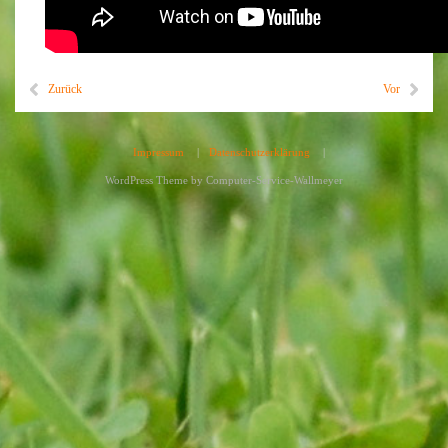
Zurück
Vor
Impressum
|
Datenschutzerklärung
|
WordPress Theme by
Computer-Service-Wallmeyer