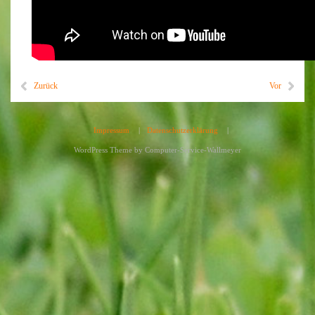
Zurück
Vor
Impressum
|
Datenschutzerklärung
|
WordPress Theme by
Computer-Service-Wallmeyer