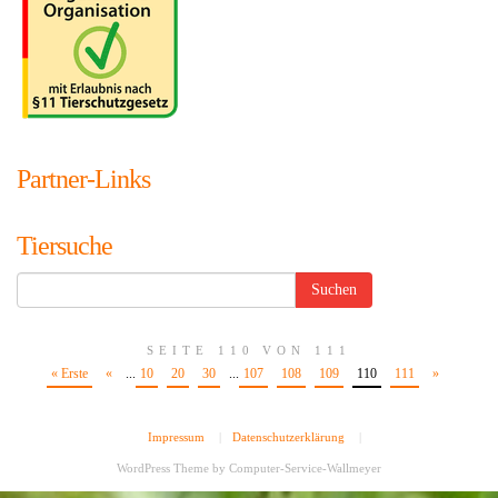
Partner-Links
Tiersuche
SEITE 110 VON 111
« Erste
«
...
10
20
30
...
107
108
109
110
111
»
Impressum
|
Datenschutzerklärung
|
WordPress Theme by
Computer-Service-Wallmeyer