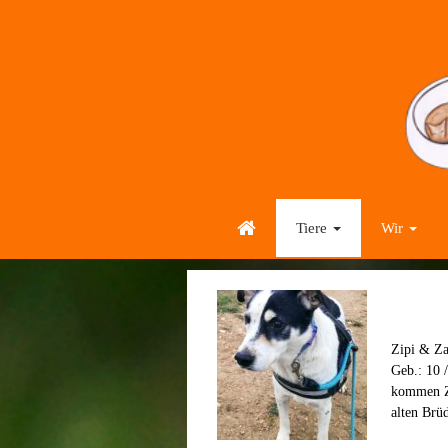
Tiere
Wir
Zipi & Za
Geb.: 10 
kommen Zi
alten Br