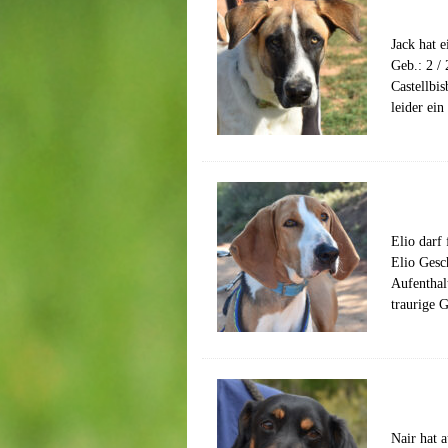
Jack hat 
Geb.: 2 /
Castellbi
leider ei
Elio darf
Elio Gesc
Aufenthal
traurige 
Nair hat 