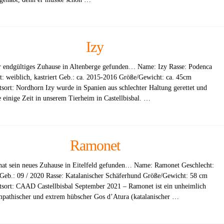
Izy
hr endgültiges Zuhause in Altenberge gefunden… Name: Izy Rasse: Podenca
t: weiblich, kastriert Geb.: ca. 2015-2016 Größe/Gewicht: ca. 45cm
tsort: Nordhorn Izy wurde in Spanien aus schlechter Haltung gerettet und
e einige Zeit in unserem Tierheim in Castellbisbal. …
Ramonet
at sein neues Zuhause in Eitelfeld gefunden… Name: Ramonet Geschlecht:
Geb.: 09 / 2020 Rasse: Katalanischer Schäferhund Größe/Gewicht: 58 cm
tsort: CAAD Castellbisbal September 2021 – Ramonet ist ein unheimlich
ympathischer und extrem hübscher Gos d’Atura (katalanischer …