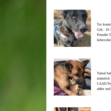
Tor konnt
Geb.: 10 
Penedés T
liebevoll
Yamal hat
männlich 
CAAD Pene
süßer und