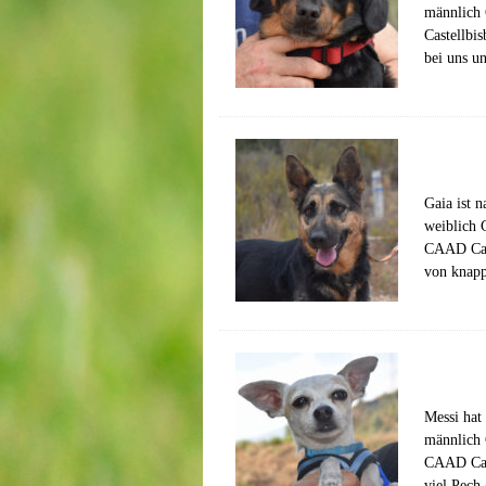
männlich 
Castellbi
bei uns 
Gaia ist 
weiblich 
CAAD Cast
von knap
Messi hat
männlich 
CAAD Cast
viel Pech