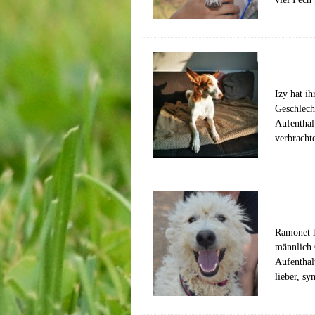
Izy hat i
Geschlech
Aufenthal
verbracht
Ramonet h
männlich 
Aufenthal
lieber, s