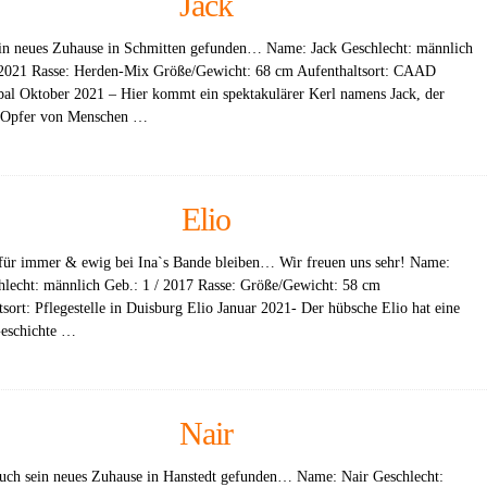
Jack
ein neues Zuhause in Schmitten gefunden… Name: Jack Geschlecht: männlich
 2021 Rasse: Herden-Mix Größe/Gewicht: 68 cm Aufenthaltsort: CAAD
sbal Oktober 2021 – Hier kommt ein spektakulärer Kerl namens Jack, der
n Opfer von Menschen …
Elio
 für immer & ewig bei Ina`s Bande bleiben… Wir freuen uns sehr! Name:
hlecht: männlich Geb.: 1 / 2017 Rasse: Größe/Gewicht: 58 cm
tsort: Pflegestelle in Duisburg Elio Januar 2021- Der hübsche Elio hat eine
Geschichte …
Nair
auch sein neues Zuhause in Hanstedt gefunden… Name: Nair Geschlecht: